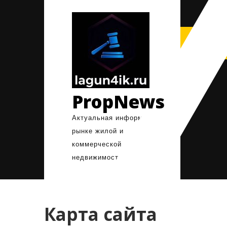
Перейти
к
содержимому
PropNews
Актуальная информация о
рынке жилой и
коммерческой
недвижимости.
Карта сайта